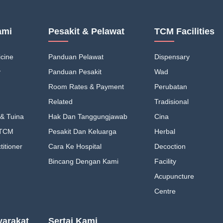
ami
Pesakit & Pelawat
TCM Facilities
cine
Panduan Pelawat
Dispensary
y
Panduan Pesakit
Wad
Room Rates & Payment
Perubatan
Related
Tradisional
& Tuina
Hak Dan Tanggungjawab
Cina
 TCM
Pesakit Dan Keluarga
Herbal
itioner
Cara Ke Hospital
Decoction
Bincang Dengan Kami
Facility
Acupuncture
Centre
arakat
Sertai Kami