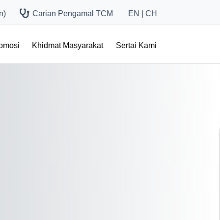
n)
Carian Pengamal TCM
EN
|
CH
romosi
Khidmat Masyarakat
Sertai Kami