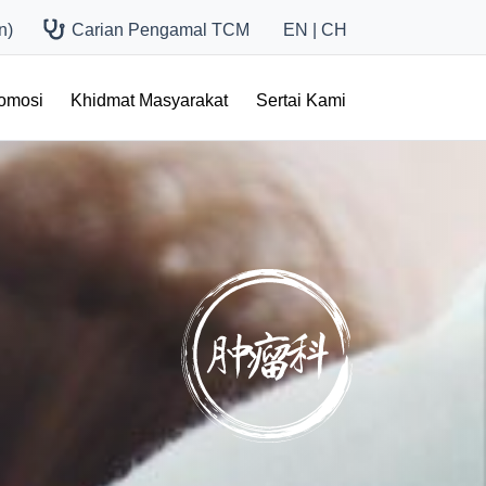
n)
Carian Pengamal TCM
EN
|
CH
romosi
Khidmat Masyarakat
Sertai Kami