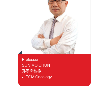
Temu
Janji
Hubungi
Atas
Hotline
Talian
Professor
SUN MO CHUN
孙墨春教授
TCM Oncology