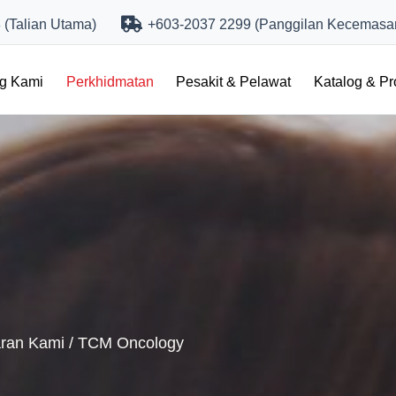
(Talian Utama)
+603-2037 2299 (Panggilan Kecemasa
ng Kami
Perkhidmatan
Pesakit & Pelawat
Katalog & P
ran Kami
/
TCM Oncology