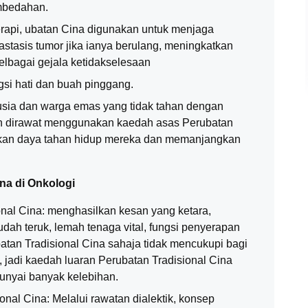
mbedahan.
3/15/2022
api, ubatan Cina digunakan untuk menjaga
Ju Hua Jin Yin Hua
tasis tumor jika ianya berulang, meningkatkan
elbagai gejala ketidakselesaan
si hati dan buah pinggang.
rusia dan warga emas yang tidak tahan dengan
 dirawat menggunakan kaedah asas Perubatan
tkan daya tahan hidup mereka dan memanjangkan
na di Onkologi
nal Cina: menghasilkan kesan yang ketara,
dah teruk, lemah tenaga vital, fungsi penyerapan
atan Tradisional Cina sahaja tidak mencukupi bagi
, jadi kaedah luaran Perubatan Tradisional Cina
nyai banyak kelebihan.
nal Cina: Melalui rawatan dialektik, konsep