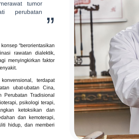
merawat tumor
ti perubatan
konsep “berorientasikan
asi rawatan dialektik,
i menyingkirkan faktor
enyakit.
konvensional, terdapat
atan ubat-ubatan Cina,
an Perubatan Tradisional
terapi, psikologi terapi,
angkan ketoksikan dan
edahan dan kemoterapi,
iti hidup, dan memberi