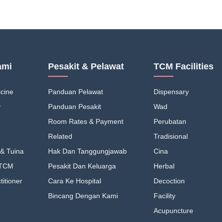
ami
Pesakit & Pelawat
TCM Facilities
cine
Panduan Pelawat
Dispensary
y
Panduan Pesakit
Wad
Room Rates & Payment
Perubatan
Related
Tradisional
& Tuina
Hak Dan Tanggungjawab
Cina
 TCM
Pesakit Dan Keluarga
Herbal
itioner
Cara Ke Hospital
Decoction
Bincang Dengan Kami
Facility
Acupuncture