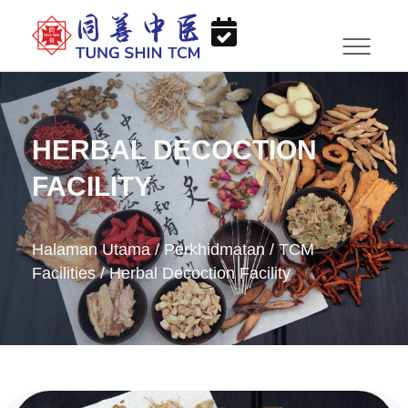
HERBAL DECOCTION
FACILITY
Halaman Utama
/
Perkhidmatan
/
TCM
Facilities
/
Herbal Decoction Facility