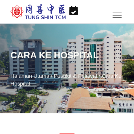
CARA KE HOSPITAL
Halaman Utama
/
Pesakit & Pelawat
/
Cara Ke
Hospital